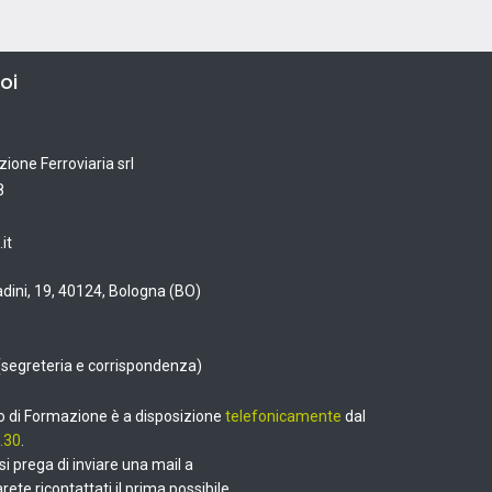
oi
ione Ferroviaria srl
8
it
dini, 19, 40124, Bologna (BO)
(segreteria e corrispondenza)
ro di Formazione è a disposizione
telefonicamente
dal
.30
.
, si prega di inviare una mail a
rete ricontattati il prima possibile.