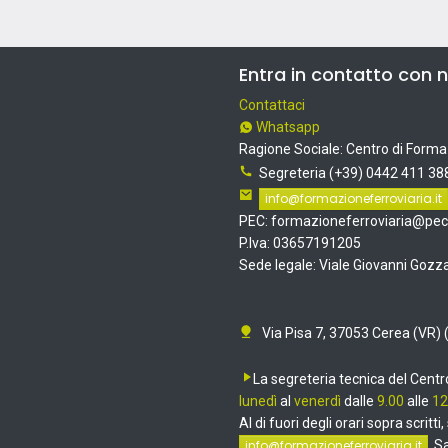
Entra in contatto con n
Contattaci
Whatsapp
R
agione Sociale: Centro di Formaz
Segreteria (+39) 0442 411 38
info@formazioneferroviaria.it
PEC: formazioneferroviaria@pec.
P.Iva: 03657191205
Sede legale: Viale Giovanni Gozza
Via Pisa 7, 37053 Cerea (VR) 
La segreteria tecnica del Cent
lunedì
al
venerdì
dalle
9.00
alle
12
Al di fuori degli orari sopra scritti
.
Sa
info@formazioneferroviaria.it